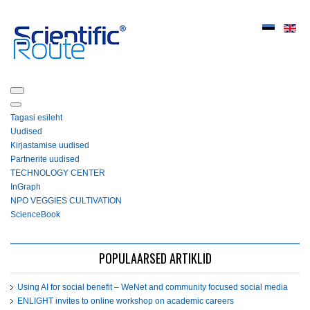
Tagasi esileht
Uudised
Kirjastamise uudised
Partnerite uudised
ТЕСHNOLOGY СЕNTЕR
InGraph
NPO VEGGIES CULTIVATION
ScienceBook
POPULAARSED ARTIKLID
Using AI for social benefit – WeNet and community focused social media
ENLIGHT invites to online workshop on academic careers