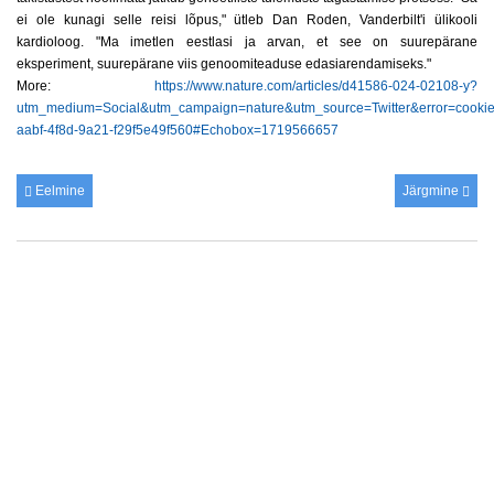
ei ole kunagi selle reisi lõpus," ütleb Dan Roden, Vanderbilt'i ülikooli
kardioloog. "Ma imetlen eestlasi ja arvan, et see on suurepärane
eksperiment, suurepärane viis genoomiteaduse edasiarendamiseks."
More:
https://www.nature.com/articles/d41586-024-02108-y?
utm_medium=Social&utm_campaign=nature&utm_source=Twitter&error=cookie
aabf-4f8d-9a21-f29f5e49f560#Echobox=1719566657
Eelmine
Järgmine