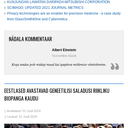
KUNJUNGAN LAWATAN DARIPADA MITSUBISHI CORPORATION
SCIMAGO: UPDATED 2021 JOURNAL METRICS
Privacy technologies are an enabler for precision medicine - a case study
from GlaxoSmithKline and Cybernetica
NÄDALA KOMMENTAAR
Albert Einstein
Teoreetiline füüsik
Kogu teadus pole midagi muud kui igapäeva mõtlemise viimistlemine.
EESTLASED AVASTAVAD GENEETILISI SALADUSI RIIKLIKU
BIOPANGA KAUDU
Avaldatud: 01 Juuli 2024
Lisatud: 01 Juuli 2024