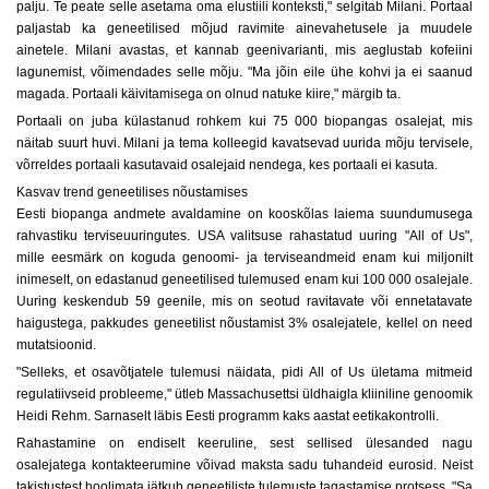
palju. Te peate selle asetama oma elustiili konteksti," selgitab Milani. Portaal
paljastab ka geneetilised mõjud ravimite ainevahetusele ja muudele
ainetele. Milani avastas, et kannab geenivarianti, mis aeglustab kofeiini
lagunemist, võimendades selle mõju. "Ma jõin eile ühe kohvi ja ei saanud
magada. Portaali käivitamisega on olnud natuke kiire," märgib ta.
Portaali on juba külastanud rohkem kui 75 000 biopangas osalejat, mis
näitab suurt huvi. Milani ja tema kolleegid kavatsevad uurida mõju tervisele,
võrreldes portaali kasutavaid osalejaid nendega, kes portaali ei kasuta.
Kasvav trend geneetilises nõustamises
Eesti biopanga andmete avaldamine on kooskõlas laiema suundumusega
rahvastiku terviseuuringutes. USA valitsuse rahastatud uuring "All of Us",
mille eesmärk on koguda genoomi- ja terviseandmeid enam kui miljonilt
inimeselt, on edastanud geneetilised tulemused enam kui 100 000 osalejale.
Uuring keskendub 59 geenile, mis on seotud ravitavate või ennetatavate
haigustega, pakkudes geneetilist nõustamist 3% osalejatele, kellel on need
mutatsioonid.
"Selleks, et osavõtjatele tulemusi näidata, pidi All of Us ületama mitmeid
regulatiivseid probleeme," ütleb Massachusettsi üldhaigla kliiniline genoomik
Heidi Rehm. Sarnaselt läbis Eesti programm kaks aastat eetikakontrolli.
Rahastamine on endiselt keeruline, sest sellised ülesanded nagu
osalejatega kontakteerumine võivad maksta sadu tuhandeid eurosid. Neist
takistustest hoolimata jätkub geneetiliste tulemuste tagastamise protsess. "Sa