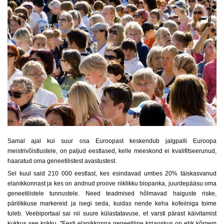
Samal ajal kui suur osa Euroopast keskendub jalgpalli Euroopa
meistrivõistlustele, on paljud eestlased, kelle meeskond ei kvalifitseerunud,
haaratud oma geneetilistest avastustest.
Sel kuul said 210 000 eestlast, kes esindavad umbes 20% täiskasvanud
elanikkonnast ja kes on andnud proove riiklikku biopanka, juurdepääsu oma
geneetilistele tunnustele. Need teadmised hõlmavad haiguste riske,
pärilikkuse markereid ja isegi seda, kuidas nende keha kofeiiniga toime
tuleb. Veebiportaal sai nii suure külastatavuse, et varsti pärast käivitamist
kukkus see kokku. "Eesti elanikkonna geneetiline kirjaoskus on ehk kõrgem