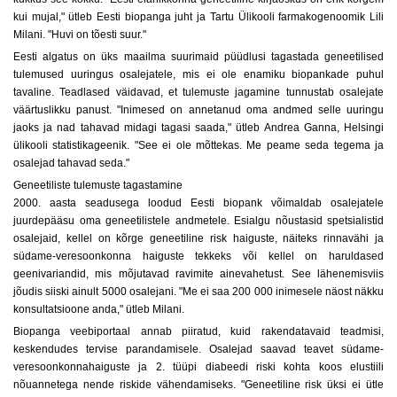
kui mujal," ütleb Eesti biopanga juht ja Tartu Ülikooli farmakogenoomik Lili
Milani. "Huvi on tõesti suur."
Eesti algatus on üks maailma suurimaid püüdlusi tagastada geneetilised
tulemused uuringus osalejatele, mis ei ole enamiku biopankade puhul
tavaline. Teadlased väidavad, et tulemuste jagamine tunnustab osalejate
väärtuslikku panust. "Inimesed on annetanud oma andmed selle uuringu
jaoks ja nad tahavad midagi tagasi saada," ütleb Andrea Ganna, Helsingi
ülikooli statistikageenik. "See ei ole mõttekas. Me peame seda tegema ja
osalejad tahavad seda."
Geneetiliste tulemuste tagastamine
2000. aasta seadusega loodud Eesti biopank võimaldab osalejatele
juurdepääsu oma geneetilistele andmetele. Esialgu nõustasid spetsialistid
osalejaid, kellel on kõrge geneetiline risk haiguste, näiteks rinnavähi ja
südame-veresoonkonna haiguste tekkeks või kellel on haruldased
geenivariandid, mis mõjutavad ravimite ainevahetust. See lähenemisviis
jõudis siiski ainult 5000 osalejani. "Me ei saa 200 000 inimesele näost näkku
konsultatsioone anda," ütleb Milani.
Biopanga veebiportaal annab piiratud, kuid rakendatavaid teadmisi,
keskendudes tervise parandamisele. Osalejad saavad teavet südame-
veresoonkonnahaiguste ja 2. tüüpi diabeedi riski kohta koos elustiili
nõuannetega nende riskide vähendamiseks. "Geneetiline risk üksi ei ütle