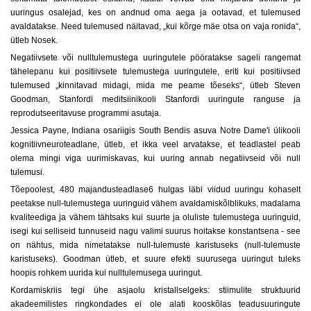
uuringus osalejad, kes on andnud oma aega ja ootavad, et tulemused
avaldatakse. Need tulemused näitavad, „kui kõrge mäe otsa on vaja ronida“,
ütleb Nosek.
Negatiivsete või nulltulemustega uuringutele pööratakse sageli rangemat
tähelepanu kui positiivsete tulemustega uuringutele, eriti kui positiivsed
tulemused „kinnitavad midagi, mida me peame tõeseks“, ütleb Steven
Goodman, Stanfordi meditsiinikooli Stanfordi uuringute ranguse ja
reprodutseeritavuse programmi asutaja.
Jessica Payne, Indiana osariigis South Bendis asuva Notre Dame'i ülikooli
kognitiivneuroteadlane, ütleb, et ikka veel arvatakse, et teadlastel peab
olema mingi viga uurimiskavas, kui uuring annab negatiivseid või null
tulemusi.
Tõepoolest, 480 majandusteadlase6 hulgas läbi viidud uuringu kohaselt
peetakse null-tulemustega uuringuid vähem avaldamiskõlblikuks, madalama
kvaliteediga ja vähem tähtsaks kui suurte ja oluliste tulemustega uuringuid,
isegi kui selliseid tunnuseid nagu valimi suurus hoitakse konstantsena - see
on nähtus, mida nimetatakse null-tulemuste karistuseks (null-tulemuste
karistuseks). Goodman ütleb, et suure efekti suurusega uuringut tuleks
hoopis rohkem uurida kui nulltulemusega uuringut.
Kordamiskriis tegi ühe asjaolu kristallselgeks: stiimulite struktuurid
akadeemilistes ringkondades ei ole alati kooskõlas teadusuuringute