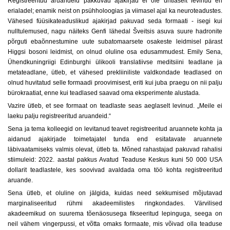
Registreeritud aruandeid pakkuvad ajakirjad ei ole ühtlaselt levinud eri
erialadel; enamik neist on psühholoogias ja viimasel ajal ka neuroteadustes.
Vähesed füüsikateaduslikud ajakirjad pakuvad seda formaati - isegi kui
nulltulemused, nagu näiteks Genfi lähedal Šveitsis asuva suure hadronite
põrguti ebaõnnestumine uute subatomaarsete osakeste leidmisel pärast
Higgsi bosoni leidmist, on olnud oluline osa edusammudest. Emily Sena,
Ühendkuningriigi Edinburghi ülikooli translatiivse meditsiini teadlane ja
metateadlane, ütleb, et vähesed prekliiniliste valdkondade teadlased on
olnud huvitatud selle formaadi proovimisest, eriti kui juba praegu on nii palju
bürokraatiat, enne kui teadlased saavad oma eksperimente alustada.
Vazire ütleb, et see formaat on teadlaste seas aeglaselt levinud. „Meile ei
laeku palju registreeritud aruandeid.“
Sena ja tema kolleegid on levitanud teavet registreeritud aruannete kohta ja
aidanud ajakirjade toimetajatel tunda end esitatavate aruannete
läbivaatamiseks valmis olevat, ütleb ta. Mõned rahastajad pakuvad rahalisi
stiimuleid: 2022. aastal pakkus Avatud Teaduse Keskus kuni 50 000 USA
dollarit teadlastele, kes soovivad avaldada oma töö kohta registreeritud
aruande.
Sena ütleb, et oluline on jälgida, kuidas need sekkumised mõjutavad
marginaliseeritud rühmi akadeemilistes ringkondades. Värvilised
akadeemikud on suurema tõenäosusega fikseeritud lepinguga, seega on
neil vähem vingerpussi, et võtta omaks formaate, mis võivad olla teaduse