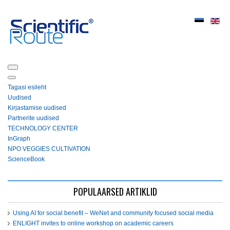
Tagasi esileht
Uudised
Kirjastamise uudised
Partnerite uudised
ТЕСHNOLOGY СЕNTЕR
InGraph
NPO VEGGIES CULTIVATION
ScienceBook
POPULAARSED ARTIKLID
Using AI for social benefit – WeNet and community focused social media
ENLIGHT invites to online workshop on academic careers