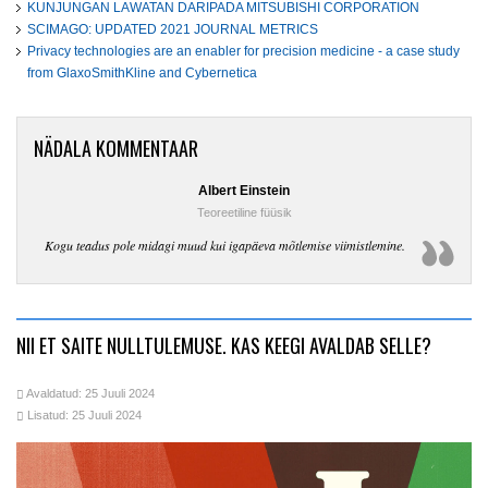
KUNJUNGAN LAWATAN DARIPADA MITSUBISHI CORPORATION
SCIMAGO: UPDATED 2021 JOURNAL METRICS
Privacy technologies are an enabler for precision medicine - a case study
from GlaxoSmithKline and Cybernetica
NÄDALA KOMMENTAAR
Albert Einstein
Teoreetiline füüsik
Kogu teadus pole midagi muud kui igapäeva mõtlemise viimistlemine.
NII ET SAITE NULLTULEMUSE. KAS KEEGI AVALDAB SELLE?
Avaldatud: 25 Juuli 2024
Lisatud: 25 Juuli 2024