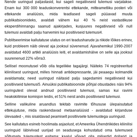
Nende uuringud paljastasid, kui sageli negatiivseid tulemusi varjatakse.
Enam kui 300 000 teaduskonverentsi ettekande, mitteametliku posteri või
ettekande analüüsis, mida teadlased sageli püüavad muuta
publikatsioonideks, avaldati vähem kui 40 % neist vastastikuse
eksperdihinnangu saanud ajakirjades, kusjuures negatiivseid või null
tulemusi avaldati palju harvemini kui positiivseid tulemusi4.
Publitseerimise kallutatuse ulatus on eri teadusharude ja riikide lõikes erinev,
kuid probleem näib olevat aja jooksul süvenenud. Ajavahemikul 1990-2007
avaldatud 4600 artikli analüüsis leiti, et avaldamishälve on selle aja jooksul
suurenenud 22% võrra3.
Sellisel moonutusel võib olla tegelikke tagajärgi. Näiteks 74 registreeritud
kliinilisest uuringust, milles hinnati antidepressante, jäi peaaegu kolmandik
avaldamata; need uuringud näitasid palju sagedamini negatiivseid kui
positiivseid tulemusi5. Ainuüksi publikatsioonide põhjal otsustades näis 94%
uuringutest olevat andnud positiivseid tulemusi, samas kui ravimi
heakskiitmise komisjon leidis, et 51% neist andis positiivseid tulemusi.
Selline valikuline aruandlus tekitab ravimite tõhususe ülepaisutatud
ettekujutuse, mida raskendavad metaanalüüsid - avaldatud kirjanduse
ülevaated -, mis sisaldavad peamiselt positiivsete tulemustega uuringuid.
See kallutatus esineb hoolimata asjaolust, et Ameerika Ühendriikides kliinilisi
uuringuid läbiviivad uurijad on seadusega kohustatud oma tulemused
sõltumata tulemustest esitama; kaalul võivad olla miljardid dollarid ja