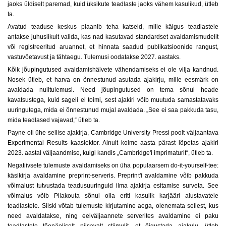
jaoks üldiselt paremad, kuid üksikute teadlaste jaoks vähem kasulikud, ütleb
ta.
Avatud teaduse keskus plaanib teha katseid, mille käigus teadlastele
antakse juhuslikult valida, kas nad kasutavad standardset avaldamismudelit
või registreeritud aruannet, et hinnata saadud publikatsioonide rangust,
vastuvõetavust ja tähtaegu. Tulemusi oodatakse 2027. aastaks.
Kõik jõupingutused avaldamishälvete vähendamiseks ei ole vilja kandnud.
Nosek ütleb, et harva on õnnestunud asutada ajakirju, mille eesmärk on
avaldada nulltulemusi. Need jõupingutused on tema sõnul heade
kavatsustega, kuid sageli ei toimi, sest ajakiri võib muutuda samastatavaks
uuringutega, mida ei õnnestunud mujal avaldada. „See ei saa pakkuda tasu,
mida teadlased vajavad,“ ütleb ta.
Payne oli ühe sellise ajakirja, Cambridge University Pressi poolt väljaantava
Experimental Results kaaslektor. Ainult kolme aasta pärast lõpetas ajakiri
2023. aastal väljaandmise, kuigi kandis „Cambridge'i imprimaturit“, ütleb ta.
Negatiivsete tulemuste avaldamiseks on üha populaarsem do-it-yourself-tee:
käsikirja avaldamine preprint-serveris. Preprint'i avaldamine võib pakkuda
võimalust tutvustada teadusuuringuid ilma ajakirja esitamise surveta. See
võimalus võib Pilakouta sõnul olla eriti kasulik karjääri alustavatele
teadlastele. Siiski võtab tulemuste kirjutamine aega, olenemata sellest, kus
need avaldatakse, ning eelväljaannete serverites avaldamine ei paku