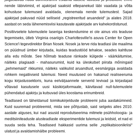
nende läbiviimist, et ajakirjad saaksid ettepanekud läbi vaadata ja võtta
kohustuse tulemused avaldada, olenemata nende tulemustest. Sajad
ajakirjad pakuvad nüüd selliseid „registreeritud aruandeid“ ja alates 2018.
aastast on seda lähenemisviisi kasutavate ajakirjade arv kahekordistunud.
Positiivsetele tulemustele laseriga keskendumine ei ole ainus viis teaduse
tegemiseks, ütleb Virginia osariigis Charlottesville'is asuva Center for Open
Science'i tegevdirektor Brian Nosek. Nosek ja terve rida teadlasi üle maailma
on püüdnud ümber kirjutada, kuidas teadustööd tehakse, seades kahtluse
alla edu mõiste. See hõlmab teaduse ränkade külgede - väärkäitumise,
näiteks plagiaadi - mahasurumist, kuid ka üleskutset piirata mõningaid
„pehmemaid“ rikkumisi, näiteks valikulist aruandlust, eesmärgiga avaldada
rohkem negatiivseid tulemusi. Need muutused on hakanud realiseeruma
kogu kirjastussektoris, kuna eelväljaannete serverid levivad ja kirjastajad
võtavad kasutusele uusi käsikirjaformaate, käivitavad null-tulemustele
pühendatud ajakirju ja kutsuvad üles koostama erinumbreid.
Teadlased on täheldanud toimikukirjelduste probleemi juba aastakümneid.
Kuid suuremad probleemid, mida see põhjustab, said selgeks alles 2010.
aastate alguses, kui nad asusid reprodutseerima mitmete psühholoogia- ja
meditsiiniteaduste alusteadlaste eksperimentide tulemusi ja leidsid, et nad ei
suuda seda teha. Teadlased hakkasid uurima selle „replikatsioonikriisi“
ulatust ja avaldamishälbe probleemi.