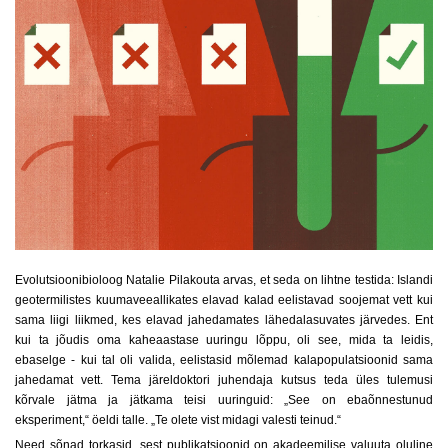
Evolutsioonibioloog Natalie Pilakouta arvas, et seda on lihtne testida: Islandi
geotermilistes kuumaveeallikates elavad kalad eelistavad soojemat vett kui
sama liigi liikmed, kes elavad jahedamates lähedalasuvates järvedes. Ent
kui ta jõudis oma kaheaastase uuringu lõppu, oli see, mida ta leidis,
ebaselge - kui tal oli valida, eelistasid mõlemad kalapopulatsioonid sama
jahedamat vett. Tema järeldoktori juhendaja kutsus teda üles tulemusi
kõrvale jätma ja jätkama teisi uuringuid: „See on ebaõnnestunud
eksperiment,“ öeldi talle. „Te olete vist midagi valesti teinud.“
Need sõnad torkasid, sest publikatsioonid on akadeemilise valuuta oluline