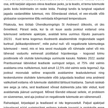
osa, eriti karjääri alguses oleva teadlase jaoks, ja ta teadis, et tema tulemuste
jaoks kodu leidmiseks on raske leida. Pealegi tundis ta tungivat vajadust
jagada vastandlikke tulemusi, mis õõnestavad oletust, et vee-elustik võib
globaalse soojenemise tõttu eelistada kõrgemaid temperatuure.
Pilakouta, kes töötab Ühendkuningriigis St Andrews'i ülikoolis, oli üks
õnnelikest. Pärast seda, kui ta oli kuue aasta jooksul esitanud oma
tulemused seitsmele ajakirjale, avaldati tema uurimus lõpuks jaanuaris
20231 . Kuid tema kogemus illustreerib akadeemiliste ringkondade sageli
kurtnud „failikastiprobleemi“, mille puhul null- või negatiivsete tulemustega
tulemused - need, mis ei leia seost muutujate või rühmade vahel või mis
lähevad vastuollu eelnevalt püstitatud hüpoteesiga - koguvad tolmu
positiivsete või oluliste tulemustega uurimuste kasuks. Näiteks 2022. aastal
Prantsusmaal läbiviidud teadlaste uuringust selgus, et 75% olid valmis
avaldama oma nulltulemusi, kuid ainult 12,5% olid valmis seda tegema2. Aja
jooksul moonutab selline erapoolik avaldamine teadustulemusi ning
keskendumine olulistele tulemustele võib julgustada teadlasi oma andmeid
valikuliselt esitama või tulemuste statistilist tähtsust liialdama. Samuti raiskab
see aega ja raha, sest teadlased võivad dubleerida juba läbi viidud, kuid
avaldamata jäänud uuringuid. Mõned tõendid viitavad sellele, et probleem
on süvenemas, sest aja jooksul on negatiivsete tulemuste arv vähenenud3 .
Rahastajad, kirjastajad ja teadlased ei istu tegevusetult. Paljud ajakirjad
julgustavad nüüd uurimisrühmi esitama katsete kavasid ja protokolle enne