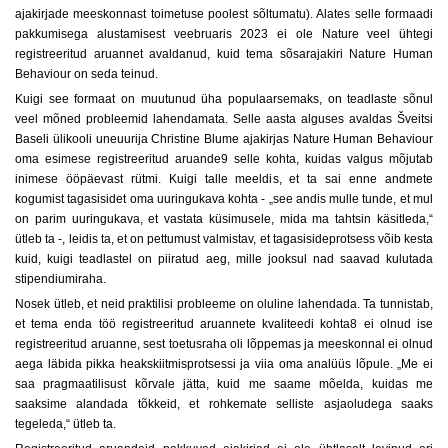
ajakirjade meeskonnast toimetuse poolest sõltumatu). Alates selle formaadi
pakkumisega alustamisest veebruaris 2023 ei ole Nature veel ühtegi
registreeritud aruannet avaldanud, kuid tema sõsarajakiri Nature Human
Behaviour on seda teinud.
Kuigi see formaat on muutunud üha populaarsemaks, on teadlaste sõnul
veel mõned probleemid lahendamata. Selle aasta alguses avaldas Šveitsi
Baseli ülikooli uneuurija Christine Blume ajakirjas Nature Human Behaviour
oma esimese registreeritud aruande9 selle kohta, kuidas valgus mõjutab
inimese ööpäevast rütmi. Kuigi talle meeldis, et ta sai enne andmete
kogumist tagasisidet oma uuringukava kohta - „see andis mulle tunde, et mul
on parim uuringukava, et vastata küsimusele, mida ma tahtsin käsitleda,“
ütleb ta -, leidis ta, et on pettumust valmistav, et tagasisideprotsess võib kesta
kuid, kuigi teadlastel on piiratud aeg, mille jooksul nad saavad kulutada
stipendiumiraha.
Nosek ütleb, et neid praktilisi probleeme on oluline lahendada. Ta tunnistab,
et tema enda töö registreeritud aruannete kvaliteedi kohta8 ei olnud ise
registreeritud aruanne, sest toetusraha oli lõppemas ja meeskonnal ei olnud
aega läbida pikka heakskiitmisprotsessi ja viia oma analüüs lõpule. „Me ei
saa pragmaatilisust kõrvale jätta, kuid me saame mõelda, kuidas me
saaksime alandada tõkkeid, et rohkemate selliste asjaoludega saaks
tegeleda,“ ütleb ta.