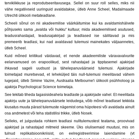
terviklikkuse ja reprodutseeritavusega. Sellel on suur roll selles, miks nii
vähe negatiivseid uuringuid avaldatakse, ütleb Anne Scheel, Madalmaade
Utrechti ülikooli metateadlane.
Scheeli sõnul on nii akadeemilise väärkäitumise kui ka avaldamishälvete
põhjuseks sama „avalda või hukku“ kultuur, mida akadeemilised asutused,
teadusrahastajad, teadusajakirjad ja teadlased ise säilitavad ja mis
premeerib teadlasi, kui nad avaldavad tulemusi mainekates väljaannetes,
ütleb Scheel.
Kuid mõned kriitikud väidavad, et nende akadeemiliste väravavalvurite
eelarvamused on erapoolikud, sest rahastajad ja tipptasemel ajakirjad
ihkavad sageli uudsust ja tähelepanuväärseid tulemusi. Ajakirjade
toimetajad muretsevad, et leheküljed täis null-tulemusi meelitavad vähem
lugejaid, ütleb Simine Vazire, Austraalia Melbourne'i ülikooli psühholoog ja
ajakirja Psychological Science toimetaja.
See tekitab tiheda tagasisideahela teadlaste ja ajakirjade vahel. Et meelitada
ajakirju uute ja tähelepanuväärsete leidudega, võib mõnel teadlasel tekkida
kiusatus muuta pärast tulemuste nägemist oma hüpoteesi või avaldada ainult
osa andmetest või teha statistilisi trikke, ütleb Nosek.
Selleks, et julgustada rohkem teadlasi nulltulemustest teatama, proovivad
ajakirjad ja rahastajad mitmeid skeeme. Üks olulisemaid muutusi, mis on
tulnud replikatsioonikriisist, on eelregistreerimise laiendamine (vt