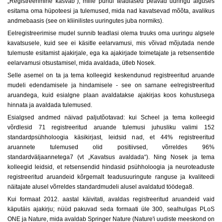
„Registreerimine kasvab“), mille puhul teadlased peavad uuringu alguses
esitama oma hüpoteesi ja tulemused, mida nad kavatsevad mõõta, avalikus
andmebaasis (see on kliinilistes uuringutes juba normiks).
Eelregistreerimise mudel sunnib teadlasi olema truuks oma uuringu algsele
kavatsusele, kuid see ei käsitle eelarvamusi, mis võivad mõjutada nende
tulemuste esitamist ajakirjale, ega ka ajakirjade toimetajate ja retsensentide
eelarvamusi otsustamisel, mida avaldada, ütleb Nosek.
Selle asemel on ta ja tema kolleegid keskendunud registreeritud aruande
mudeli edendamisele ja hindamisele - see on sarnane eelregistreeritud
aruandega, kuid esialgne plaan avaldatakse ajakirjas koos kohustusega
hinnata ja avaldada tulemused.
Esialgsed andmed näivad paljutõotavad: kui Scheel ja tema kolleegid
võrdlesid 71 registreeritud aruande tulemusi juhusliku valimi 152
standardpsühholoogia käsikirjast, leidsid nad, et 44% registreeritud
aruannete tulemused olid positiivsed, võrreldes 96%
standardväljaannetega7 (vt „Kavatsus avaldada“). Ning Nosek ja tema
kolleegid leidsid, et retsensendid hindasid psühholoogia ja neuroteaduste
registreeritud aruandeid kõrgemalt teadusuuringute ranguse ja kvaliteedi
näitajate alusel võrreldes standardmudeli alusel avaldatud töödega8.
Kui formaat 2012. aastal käivitati, avaldas registreeritud aruandeid vaid
käputäis ajakirju; nüüd pakuvad seda formaati üle 300, sealhulgas PLoS
ONE ja Nature, mida avaldab Springer Nature (Nature'i uudiste meeskond on