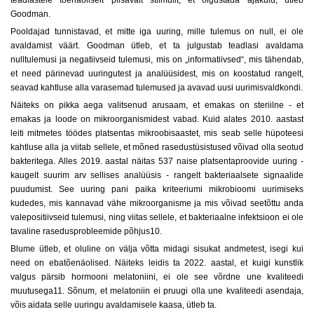
teadlastele tõenäoliselt piisavalt stiimulit, et õigustada ajakulu, ütleb
Goodman.
Pooldajad tunnistavad, et mitte iga uuring, mille tulemus on null, ei ole
avaldamist väärt. Goodman ütleb, et ta julgustab teadlasi avaldama
nulltulemusi ja negatiivseid tulemusi, mis on „informatiivsed“, mis tähendab,
et need pärinevad uuringutest ja analüüsidest, mis on koostatud rangelt,
seavad kahtluse alla varasemad tulemused ja avavad uusi uurimisvaldkondi.
Näiteks on pikka aega valitsenud arusaam, et emakas on steriilne - et
emakas ja loode on mikroorganismidest vabad. Kuid alates 2010. aastast
leiti mitmetes töödes platsentas mikroobisaastet, mis seab selle hüpoteesi
kahtluse alla ja viitab sellele, et mõned rasedustüsistused võivad olla seotud
bakteritega. Alles 2019. aastal näitas 537 naise platsentaproovide uuring -
kaugelt suurim arv sellises analüüsis - rangelt bakteriaalsete signaalide
puudumist. See uuring pani paika kriteeriumi mikrobioomi uurimiseks
kudedes, mis kannavad vähe mikroorganisme ja mis võivad seetõttu anda
valepositiivseid tulemusi, ning viitas sellele, et bakteriaalne infektsioon ei ole
tavaline rasedusprobleemide põhjus10.
Blume ütleb, et oluline on välja võtta midagi sisukat andmetest, isegi kui
need on ebatõenäolised. Näiteks leidis ta 2022. aastal, et kuigi kunstlik
valgus pärsib hormooni melatoniini, ei ole see võrdne une kvaliteedi
muutusega11. Sõnum, et melatoniin ei pruugi olla une kvaliteedi asendaja,
võis aidata selle uuringu avaldamisele kaasa, ütleb ta.