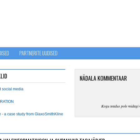
DISED
PARTNERITE UUDISED
LID
NÄDALA KOMMENTAAR
d social media
RATION
Kogu teadus pole midagi 
e - a case study from GlaxoSmithKline