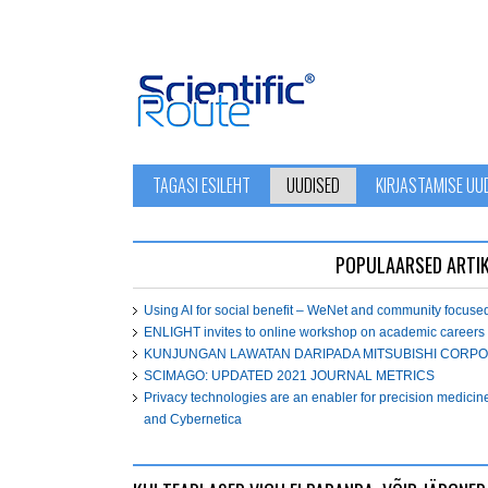
TAGASI ESILEHT
UUDISED
KIRJASTAMISE UU
POPULAARSED ARTIK
Using AI for social benefit – WeNet and community focuse
ENLIGHT invites to online workshop on academic careers
KUNJUNGAN LAWATAN DARIPADA MITSUBISHI CORPO
SCIMAGO: UPDATED 2021 JOURNAL METRICS
Privacy technologies are an enabler for precision medicin
and Cybernetica