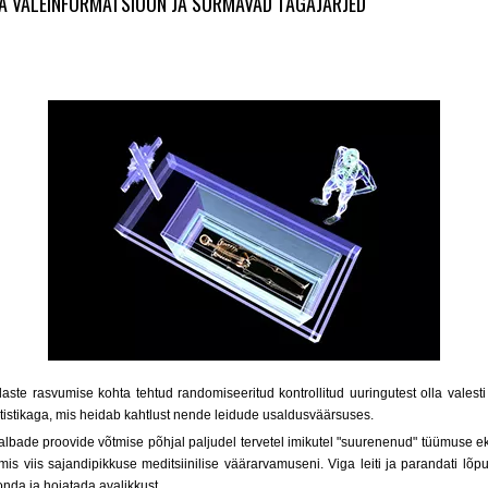
EDA VALEINFORMATSIOON JA SURMAVAD TAGAJÄRJED
laste rasvumise kohta tehtud randomiseeritud kontrollitud uuringutest olla vales
atistikaga, mis heidab kahtlust nende leidude usaldusväärsuses.
halbade proovide võtmise põhjal paljudel tervetel imikutel "suurenenud" tüümuse eks
is viis sajandipikkuse meditsiinilise väärarvamuseni. Viga leiti ja parandati lõpu
konda ja hoiatada avalikkust.