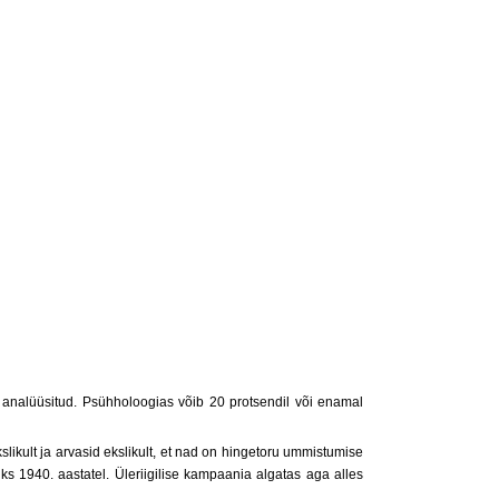
ti analüüsitud. Psühholoogias võib 20 protsendil või enamal
likult ja arvasid ekslikult, et nad on hingetoru ummistumise
ks 1940. aastatel. Üleriigilise kampaania algatas aga alles