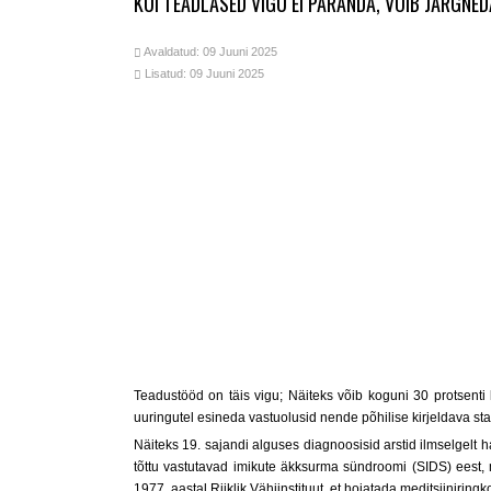
KUI TEADLASED VIGU EI PARANDA, VÕIB JÄRGN
Avaldatud: 09 Juuni 2025
Lisatud: 09 Juuni 2025
Teadustööd on täis vigu; Näiteks võib koguni 30 protsenti 
uuringutel esineda vastuolusid nende põhilise kirjeldava st
Näiteks 19. sajandi alguses diagnoosisid arstid ilmselgelt 
tõttu vastutavad imikute äkksurma sündroomi (SIDS) eest, m
1977. aastal Riiklik Vähiinstituut, et hoiatada meditsiiniring