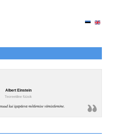
Albert Einstein
Teoreetiline füüsik
muud kui igapäeva mõtlemise viimistlemine.