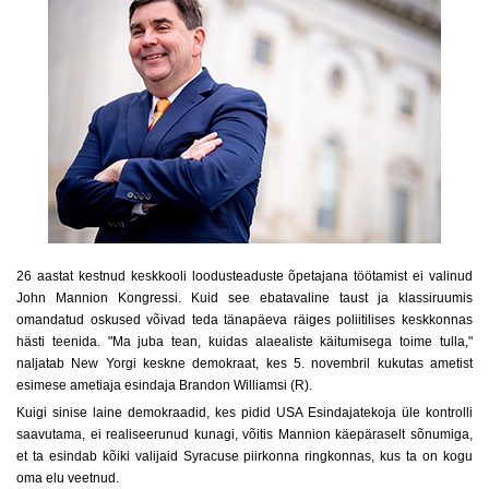
26 aastat kestnud keskkooli loodusteaduste õpetajana töötamist ei valinud
John Mannion Kongressi. Kuid see ebatavaline taust ja klassiruumis
omandatud oskused võivad teda tänapäeva räiges poliitilises keskkonnas
hästi teenida. "Ma juba tean, kuidas alaealiste käitumisega toime tulla,"
naljatab New Yorgi keskne demokraat, kes 5. novembril kukutas ametist
esimese ametiaja esindaja Brandon Williamsi (R).
Kuigi sinise laine demokraadid, kes pidid USA Esindajatekoja üle kontrolli
saavutama, ei realiseerunud kunagi, võitis Mannion käepäraselt sõnumiga,
et ta esindab kõiki valijaid Syracuse piirkonna ringkonnas, kus ta on kogu
oma elu veetnud.