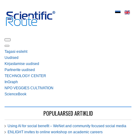
Tagasi esileht
Uudised
Kirjastamise uudised
Partnerite uudised
ТЕСHNOLOGY СЕNTЕR
InGraph
NPO VEGGIES CULTIVATION
ScienceBook
POPULAARSED ARTIKLID
Using AI for social benefit – WeNet and community focused social media
ENLIGHT invites to online workshop on academic careers