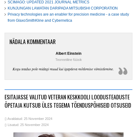
SCIMAGO: UPDATED 2021 JOURNAL METRICS
KUNJUNGAN LAWATAN DARIPADA MITSUBISHI CORPORATION
Privacy technologies are an enabler for precision medicine - a case study
from GlaxoSmithKline and Cybernetica
NÄDALA KOMMENTAAR
Albert Einstein
Teoreetiline füüsik
Kogu teadus pole midagi muud kui igapäeva mõtlemise viimistlemine.
ESITAJASSE VALITUD VETERAN KESKKOOLI LOODUSTEADUSTE
ÕPETAJA KUTSUB ÜLES TEGEMA TÕENDUSPÕHISEID OTSUSEID
Avaldatud: 25 November 2024
Lisatud: 25 November 2024